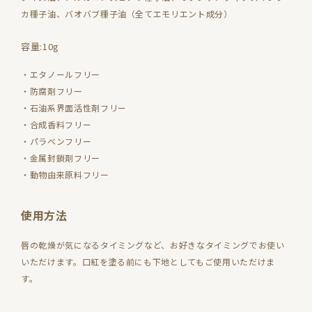
カ種子油、バオバブ種子油（全てエモリエント成分）
容量:10g
・エタノールフリー
・防腐剤フリー
・石油系界面活性剤フリー
・合成香料フリー
・パラベンフリー
・金属封鎖剤フリー
・動物由来原料フリー
使用方法
唇の乾燥が気になるタイミングなど、お好きなタイミングでお使い
いただけます。口紅を塗る前にも下地としてもご使用いただけま
す。