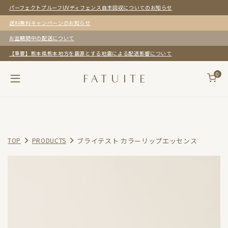
パーフェクトプルーフUVディフェンス自主回収についてのお知らせ
送料無料キャンペーンのお知らせ
お盆期間中の配送について
【重要】熊本県熊本地方を震源とする地震による配送影響について
0
F
A
T
U
I
T
E
ブライテスト カラーリップエッセンス
TOP
PRODUCTS