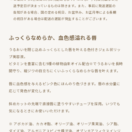
送予定日が決まっているものは除きます。また、事前に発送遅延の
告知がある場合、国の定める祝日、お盆休み、お正月等による長期
の祝日がある場合は配送の遅延が発生することがございます。
ふっくらなめらか、血色感溢れる唇
うるおいを閉じ込めふっくらとした唇を叶える色付きジェル状リッ
プ美容液。
ビタミンを豊富に含む9種の植物由来オイル配合※でうるおいを長時
間守り、縦ジワの目立ちにくいふっくらなめらかな唇を叶えます。
唇に血色感を与えるピンク色にほんのり色づきます。唇の水分量に
応じて発色が変化します。
斜めカットの先端で直接唇に塗りやすいチューブを採用。いつでも
気になるときにお使いいただけます。
※ アボカド油、カカオ脂、オリーブ油、オリーブ果実油、シア脂、
ダイズ油、アルガニアスピノサ種子油、オプンチアフィクスインジ