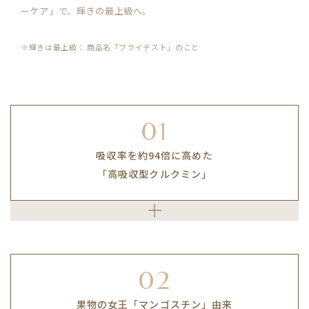
ーケア」で、輝きの最上級へ。
※輝きは最上級： 商品名「ブライテスト」のこと
01
吸収率を約94倍に高めた
「高吸収型クルクミン」
ウコン（ターメリック）に含まれる
ポリフェノールであるクルクミン。
従来のクルクミンは、摂取しても
約99％以上が吸収されずに
02
体外へ排出されるとされています。
果物の女王「マンゴスチン」由来
本製品では、特許技術