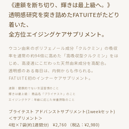
《連鎖を断ち切り、輝きは最上級へ。》
透明感研究を突き詰めたFATUITEがたどり
着いた、
全方位エイジングケアサプリメント。
ウコン由来のポリフェノール成分「クルクミン」の吸収
率を通常の約94倍に高めた「高吸収型クルクミン」をは
じめ、高浸透にこだわった天然由来成分を高配合。
透明感のある毎日は、内側からも作られる。
FATUITE初のインナーケアサプリメント。
連鎖：健康的でない生活習慣のこと
輝きは最上級： 商品名「ブライテスト」のこと
エイジングケア：年齢に応じた栄養摂取のこと
ブライテスト アドバンストサプリメント(1weekセット)
＜サプリメント＞
4粒×7袋(約1週間分) ¥2,760 （税込：¥2,980)