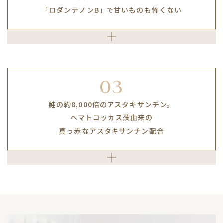
「ロダンテノンB」で甘いものも怖くない
「アモルファス化」により
クルクミン結晶をほぐし、
マンゴスチンの紫色の果皮には
約94倍の吸収率を実現した
キサントン類、プロシアニジン類、カテキン類など、
高吸収型クルクミン「クルクルージュ
」を採用。
®️
ポリフェノールが豊富に含まれています。
必要な成分をしっかりと届けます。
中でも美容領域で注目されるロダンテノンBが
03
甘いものをついつい食べてしまう方の
鮭の約8,000倍のアスタキサンチン。
健康的な毎日をサポート。
※イメージ
ヘマトコッカス藻由来の
真っ赤なアスタキサンチン配合
※イメージ
強い太陽光などの外的刺激にさらされる環境下で、
自らを守るためにヘマトコッカス藻内に大量に
産生・蓄積されるカルテノイドの一種である
アスタキサンチン。
“飲む紫外線対策”の素材としても注目されており、