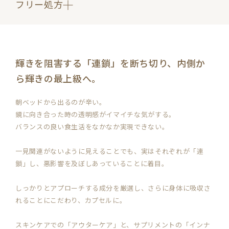
フリー処方
香料フリー
動物由来原料フリー
アレルゲン28品目フリー
輝きを阻害する「連鎖」を断ち切り、内側か
ら輝きの最上級へ。
朝ベッドから出るのが辛い。
鏡に向き合った時の透明感がイマイチな気がする。
バランスの良い食生活をなかなか実現できない。
一見関連がないように見えることでも、実はそれぞれが「連
鎖」し、悪影響を及ぼしあっていることに着目。
しっかりとアプローチする成分を厳選し、さらに身体に吸収さ
れることにこだわり、カプセルに。
スキンケアでの「アウターケア」と、サプリメントの「インナ