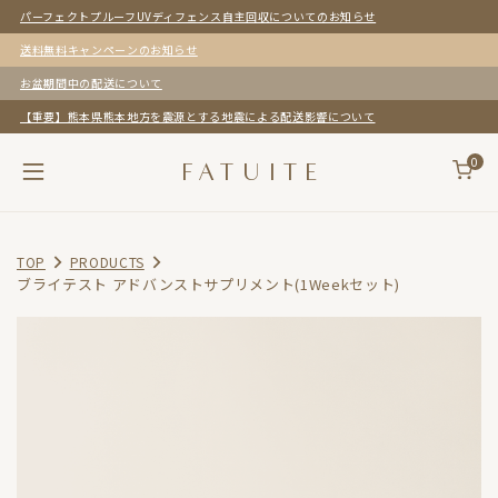
パーフェクトプルーフUVディフェンス自主回収についてのお知らせ
送料無料キャンペーンのお知らせ
お盆期間中の配送について
【重要】熊本県熊本地方を震源とする地震による配送影響について
0
F
A
T
U
I
T
E
TOP
PRODUCTS
ブライテスト アドバンストサプリメント(1Weekセット)